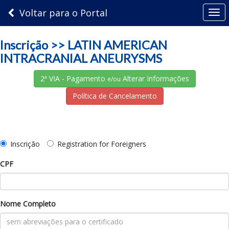
Voltar para o Portal
Togg
navi
Inscrição >> LATIN AMERICAN
INTRACRANIAL ANEURYSMS
2ª VIA - Pagamento
Alterar Informações
e/ou
Política de Cancelamento
Inscrição
Registration for Foreigners
CPF
Nome Completo